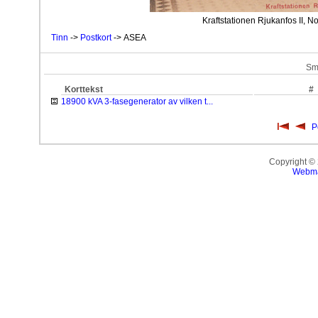
Kraftstationen Rjukanfos II, N
Tinn
->
Postkort
-> ASEA
Sm
Korttekst
#
18900 kVA 3-fasegenerator av vilken t...
P
Copyright ©
Webma