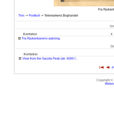
Fra Rjukan
Tinn
->
Postkort
-> Telemarkens Boghandel
Sm
Korttekst
#
Fra Rjukanbanens aabning.
St
Korttekst
View from the Gausta Peak (ab. 6000 f...
P
Copyright ©
Webma