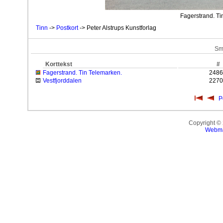
Fagerstrand. Ti
Tinn
->
Postkort
-> Peter Alstrups Kunstforlag
Sm
Korttekst
#
Fagerstrand. Tin Telemarken.
2486
Vestfjorddalen
2270
P
Copyright ©
Webma