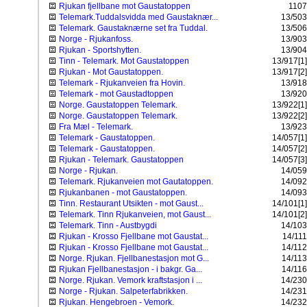
Rjukan fjellbane mot Gaustatoppen
1107
Telemark.Tuddalsvidda med Gaustaknær...
13/503
Telemark. Gaustaknærne set fra Tuddal.
13/506
Norge - Rjukanfoss.
13/903
Rjukan - Sportshytten.
13/904
Tinn - Telemark. Mot Gaustatoppen
13/917[1]
Rjukan - Mot Gaustatoppen.
13/917[2]
Telemark - Rjukanveien fra Hovin.
13/918
Telemark - mot Gaustadtoppen
13/920
Norge. Gaustatoppen Telemark.
13/922[1]
Norge. Gaustatoppen Telemark.
13/922[2]
Fra Mæl - Telemark.
13/923
Telemark - Gaustatoppen.
14/057[1]
Telemark - Gaustatoppen.
14/057[2]
Rjukan - Telemark. Gaustatoppen
14/057[3]
Norge - Rjukan.
14/059
Telemark. Rjukanveien mot Gautatoppen.
14/092
Rjukanbanen - mot Gaustatoppen.
14/093
Tinn. Restaurant Utsikten - mot Gaust...
14/101[1]
Telemark. Tinn Rjukanveien, mot Gaust...
14/101[2]
Telemark. Tinn - Austbygdi
14/103
Rjukan - Krosso Fjellbane mot Gaustat...
14/111
Rjukan - Krosso Fjellbane mot Gaustat...
14/112
Norge. Rjukan. Fjellbanestasjon mot G...
14/113
Rjukan Fjellbanestasjon - i bakgr. Ga...
14/116
Norge. Rjukan. Vemork kraftstasjon i ...
14/230
Norge - Rjukan. Salpeterfabrikken.
14/231
Rjukan. Hengebroen - Vemork.
14/232