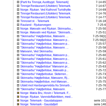
[Parti fra Tinnsjø, Austbygd. Telemark]
7-14-65
Tinnsjø Restaurant (Utsikten) Telemark.
7-14-67
Norge. Rjukan. Ved Kalhovd Turisthytte.
7-14-69
Tinnsjø Restaurant (Utsikten) Telemark.
7-14-76
Tinnsjø Restaurant (Utsikten) Telemark.
7-14-77
Tinnoset st. - Telemark
7-16-18
Rauland - Rjukanvegen
7-25-6
Norge. Møsvatn ved Rjukan. Skinnarbu...
7-25-50
Norge. Møsvatn ved Rjukan. "Skinnarb...
7-25-51
"Skinnarbu" Høgfjellstue, Møsvann. ...
7-25-56[1]
"Skinnarbu" Høgfjellstue. Møsvann p...
7-25-56[2]
"Skinnarbu" Høgfjellstue, Møsvann p...
7-25-57
"Skinnarbu" Høgfjellstue, Møsvann. ...
7-25-58
Møsvann, Ved Skinnarbu.
7-25-59
"Skinnarbu" Høgfjellstue, Møsvann p...
7-25-60
"Skinnarbu" Høgfjellstue, Møsvann p...
7-25-61
"Skinnarbu" Høgfjellstue, Møsvann p...
7-25-62
Skinnarbu "Høgfjellstue" Møsvann pr...
7-25-63
"Skinnarbu" Høgfjellstue, Møsvatn p...
7-25-72
"Skinnerbu" Høgfjellsstue. Skiterren...
7-25-73
Skinnarbu Høgfjellstue, Møsvann, Rj...
7-25-74
Skinnarbu Høgfjellstue, mot Møsvan...
7-25-75
Utskit mot Hardangervidda fra Sinnarb...
7-25-76
"Skinnarbu" Høgfjellstue, Møsvann.
7-25-77
Norge: Mæla Bru, Hovin i Telemark. F...
Norge: Rjukan. Vannstoffabrikken, med...
Norge: Telemark - Gaustatoppen
serie 101
Norge: Telemark - Gaustafjell
serie 146