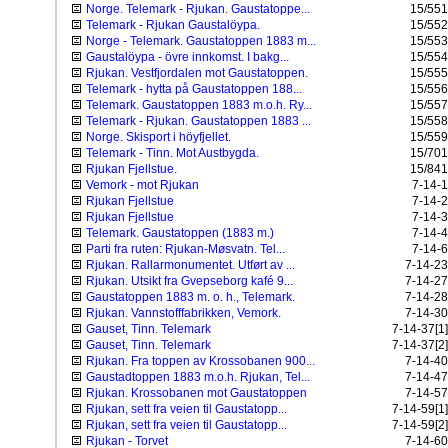
Norge. Telemark - Rjukan. Gaustatoppe...
15/551
Telemark - Rjukan Gaustalöypa.
15/552
Norge - Telemark. Gaustatoppen 1883 m...
15/553
Gaustalöypa - övre innkomst. I bakg...
15/554
Rjukan. Vestfjordalen mot Gaustatoppen.
15/555
Telemark - hytta på Gaustatoppen 188...
15/556
Telemark. Gaustatoppen 1883 m.o.h. Ry...
15/557
Telemark - Rjukan. Gaustatoppen 1883 ...
15/558
Norge. Skisport i höyfjellet.
15/559
Telemark - Tinn. Mot Austbygda.
15/701
Rjukan Fjellstue.
15/841
Vemork - mot Rjukan
7-14-1
Rjukan Fjellstue
7-14-2
Rjukan Fjellstue
7-14-3
Telemark. Gaustatoppen (1883 m.)
7-14-4
Parti fra ruten: Rjukan-Møsvatn. Tel...
7-14-6
Rjukan. Rallarmonumentet. Utført av ...
7-14-23
Rjukan. Utsikt fra Gvepseborg kafé 9...
7-14-27
Gaustatoppen 1883 m. o. h., Telemark.
7-14-28
Rjukan. Vannstofffabrikken, Vemork.
7-14-30
Gauset, Tinn. Telemark
7-14-37[1]
Gauset, Tinn. Telemark
7-14-37[2]
Rjukan. Fra toppen av Krossobanen 900...
7-14-40
Gaustadtoppen 1883 m.o.h. Rjukan, Tel...
7-14-47
Rjukan. Krossobanen mot Gaustatoppen
7-14-57
Rjukan, sett fra veien til Gaustatopp...
7-14-59[1]
Rjukan, sett fra veien til Gaustatopp...
7-14-59[2]
Rjukan - Torvet
7-14-60