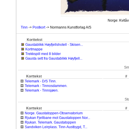
Norge: Kvitåv
Tinn
->
Postkort
-> Normanns Kunstforlag A/S
Korttekst
Gaustablikk Høyfjellshotell - Skisen...
Kortmappe
Trekkspill med 8 bilder
Gausta sett fra Gaustablikk Høyfjell...
Sm
Korttekst
#
Telemark - D/S Tinn.
Telemark - Tinnosdammen.
Telemark - Tinnsjøen.
St
Korttekst
#
Norge. Gaustatoppen-Observatorium
Rjukan Fjellbane mot Gaustatoppen Nor...
Rjukan. Telemark. Gaustatoppen
Sandviken Leirplass. Tinn-Austbygd, T...