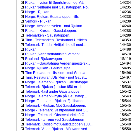
Rjukan - veien til Sportshytten og M&...
14/234
Rjukan fjellbane mot Gaustatoppen. No...
14/235
Norge - Rjukan.
14/236
Norge. Rjukan. Gaustatoppen tilh.
14/238
Vemork - Rjukan
14/239
Norge. Vestlandsveien - mot Rjukan.
14/240
Rjukan - Krosso - Gaustatoppen.
14/288
Telemarken - Gaustatoppen.
14/289
Tinn - Telemarken. Restaurant Utsikten.
14/353
Telemark. Tuddal Høifjellshotell med...
14/430
Rjukan
14/488
Rjukan, Vannstoffabrikken Vemork.
14/570
Rauland. Rjukanvegen.
15/119
Rjukan - Gauataløipa Verdensmestersk...
15/494
Norge. Rjukan - Gaustaløipa.
15/495
Tinn Restaurant Utsikten - mot Gausta...
15/496
Tinn. Restaurant Utsikten - mot Gaust...
15/497
Norge. Telemark - Rjukan. Gaustatoppe...
15/537
Telemark. Rjukan fjellstue 850 m. i b...
15/538
Telemark Rast under Gaustatoppen
15/542
Norge. Telemark - hytta på Gaustatop...
15/543
Norge. Telemark - Rjukan. Fjellbanen ...
15/544
Telemark - Rjukan. Mot Gaustatoppen.
15/545
Norge - Telemark. Vestfjordalen mot G...
15/546
Norge - Telemark. Observatoriet på G...
15/547
Telemark - terreng ved Gaustatoppen
15/548
Telemark. Krosso mot Gaustatoppen 188...
15/549
Telemark. Veien Rjukan - Mösvann ved...
15/550