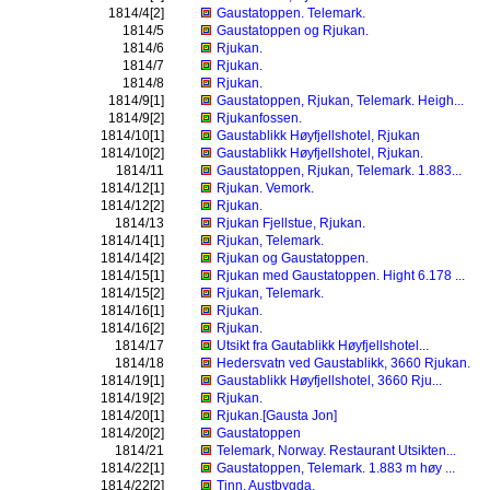
1814/4[2]
Gaustatoppen. Telemark.
1814/5
Gaustatoppen og Rjukan.
1814/6
Rjukan.
1814/7
Rjukan.
1814/8
Rjukan.
1814/9[1]
Gaustatoppen, Rjukan, Telemark. Heigh...
1814/9[2]
Rjukanfossen.
1814/10[1]
Gaustablikk Høyfjellshotel, Rjukan
1814/10[2]
Gaustablikk Høyfjellshotel, Rjukan.
1814/11
Gaustatoppen, Rjukan, Telemark. 1.883...
1814/12[1]
Rjukan. Vemork.
1814/12[2]
Rjukan.
1814/13
Rjukan Fjellstue, Rjukan.
1814/14[1]
Rjukan, Telemark.
1814/14[2]
Rjukan og Gaustatoppen.
1814/15[1]
Rjukan med Gaustatoppen. Hight 6.178 ...
1814/15[2]
Rjukan, Telemark.
1814/16[1]
Rjukan.
1814/16[2]
Rjukan.
1814/17
Utsikt fra Gautablikk Høyfjellshotel...
1814/18
Hedersvatn ved Gaustablikk, 3660 Rjukan.
1814/19[1]
Gaustablikk Høyfjellshotel, 3660 Rju...
1814/19[2]
Rjukan.
1814/20[1]
Rjukan.[Gausta Jon]
1814/20[2]
Gaustatoppen
1814/21
Telemark, Norway. Restaurant Utsikten...
1814/22[1]
Gaustatoppen, Telemark. 1.883 m høy ...
1814/22[2]
Tinn. Austbygda.