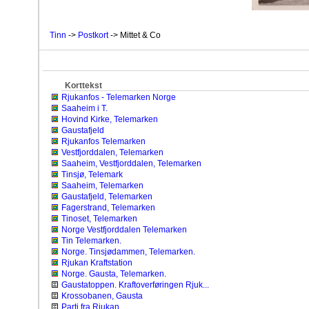
Tinn
->
Postkort
-> Mittet & Co
Korttekst
Rjukanfos - Telemarken Norge
Saaheim i T.
Hovind Kirke, Telemarken
Gaustafjeld
Rjukanfos Telemarken
Vestfjorddalen, Telemarken
Saaheim, Vestfjorddalen, Telemarken
Tinsjø, Telemark
Saaheim, Telemarken
Gaustafjeld, Telemarken
Fagerstrand, Telemarken
Tinoset, Telemarken
Norge Vestfjorddalen Telemarken
Tin Telemarken.
Norge. Tinsjødammen, Telemarken.
Rjukan Kraftstation
Norge. Gausta, Telemarken.
Gaustatoppen. Kraftoverføringen Rjuk...
Krossobanen, Gausta
Parti fra Rjukan.