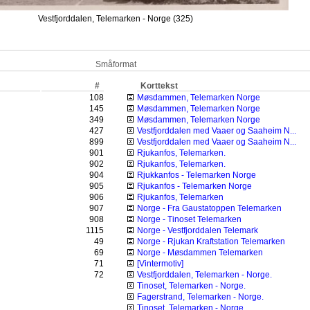
Vestfjorddalen, Telemarken - Norge (325)
Småformat
#
Korttekst
108
Møsdammen, Telemarken Norge
145
Møsdammen, Telemarken Norge
349
Møsdammen, Telemarken Norge
427
Vestfjorddalen med Vaaer og Saaheim N...
899
Vestfjorddalen med Vaaer og Saaheim N...
901
Rjukanfos, Telemarken.
902
Rjukanfos, Telemarken.
904
Rjukkanfos - Telemarken Norge
905
Rjukanfos - Telemarken Norge
906
Rjukanfos, Telemarken
907
Norge - Fra Gaustatoppen Telemarken
908
Norge - Tinoset Telemarken
1115
Norge - Vestfjorddalen Telemark
49
Norge - Rjukan Kraftstation Telemarken
69
Norge - Møsdammen Telemarken
71
[Vintermotiv]
72
Vestfjorddalen, Telemarken - Norge.
Tinoset, Telemarken - Norge.
Fagerstrand, Telemarken - Norge.
Tinoset, Telemarken - Norge.