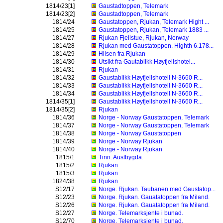
1814/23[1]
Gaustadtoppen, Telemark
1814/23[2]
Gaustadtoppen, Telemark
1814/24
Gaustatoppen, Rjukan, Telemark Hight ...
1814/25
Gaustatoppen, Rjukan, Telemark 1883 ...
1814/27
Rjukan Fjellstue, Rjukan, Norway
1814/28
Rjukan med Gaustatoppen. Highth 6.178...
1814/29
Hilsen fra Rjukan
1814/30
Utsikt fra Gautablikk Høyfjellshotel...
1814/31
Rjukan
1814/32
Gaustablikk Høyfjellshotell N-3660 R...
1814/33
Gaustablikk Høyfjellshotell N-3660 R...
1814/34
Gaustablikk Høyfjellshotell N-3660 R...
1814/35[1]
Gaustablikk Høyfjellshotell N-3660 R...
1814/35[2]
Rjukan
1814/36
Norge - Norway Gaustatoppen, Telemark
1814/37
Norge - Norway Gaustatoppen, Telemark
1814/38
Norge - Norway Gaustatoppen
1814/39
Norge - Norway Rjukan
1814/40
Norge - Norway Rjukan
1815/1
Tinn. Austbygda.
1815/2
Rjukan
1815/3
Rjukan
1824/38
Rjukan
S12/17
Norge. Rjukan. Taubanen med Gaustatop...
S12/23
Norge. Rjukan. Gauatatoppen fra Miland.
S12/26
Norge. Rjukan. Gauatatoppen fra Miland.
S12/27
Norge. Telemarksjente i bunad.
S12/70
Norge. Telemarksjente i bunad.