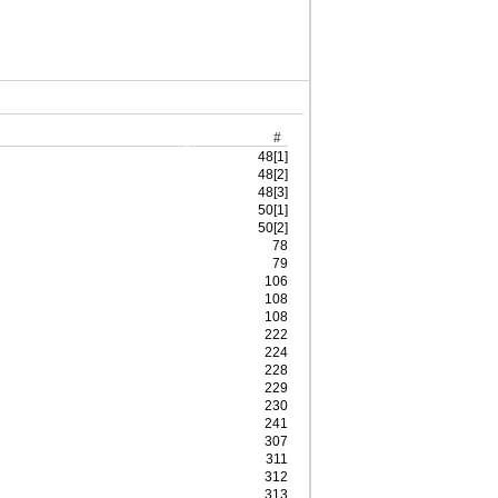
#
48[1]
48[2]
48[3]
50[1]
50[2]
78
79
106
108
108
222
224
228
229
230
241
307
311
312
313