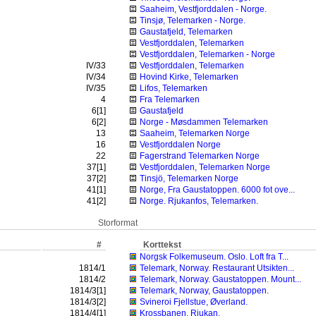
Saaheim, Vestfjorddalen - Norge.
Tinsjø, Telemarken - Norge.
Gaustafjeld, Telemarken
Vestfjorddalen, Telemarken
Vestfjorddalen, Telemarken - Norge
IV/33
Vestfjorddalen, Telemarken
IV/34
Hovind Kirke, Telemarken
IV/35
Lifos, Telemarken
4
Fra Telemarken
6[1]
Gaustafjeld
6[2]
Norge - Møsdammen Telemarken
13
Saaheim, Telemarken Norge
16
Vestfjorddalen Norge
22
Fagerstrand Telemarken Norge
37[1]
Vestfjorddalen, Telemarken Norge
37[2]
Tinsjö, Telemarken Norge
41[1]
Norge, Fra Gaustatoppen. 6000 fot ove...
41[2]
Norge. Rjukanfos, Telemarken.
Storformat
#
Korttekst
Norgsk Folkemuseum. Oslo. Loft fra T...
1814/1
Telemark, Norway. Restaurant Utsikten...
1814/2
Telemark, Norway. Gaustatoppen. Mount...
1814/3[1]
Telemark, Norway, Gaustatoppen.
1814/3[2]
Svineroi Fjellstue, Øverland.
1814/4[1]
Krossbanen, Rjukan.