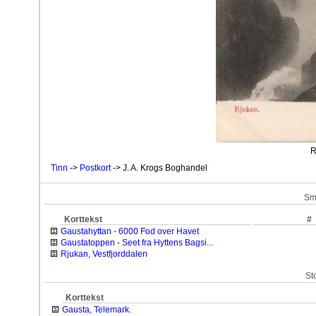
R
Tinn
->
Postkort
-> J. A. Krogs Boghandel
Sm
Korttekst
#
Gaustahyttan - 6000 Fod over Havet
Gaustatoppen - Seet fra Hyttens Bagsi...
Rjukan, Vestfjorddalen
St
Korttekst
Gausta, Telemark.