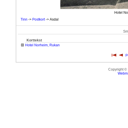
Hotel N
Tinn
->
Postkort
-> Asdal
Sm
Korttekst
Hotel Norheim, Rukan
P
Copyright ©
Webma