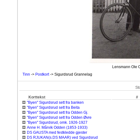
Lensmann Ole O
Tinn
->
Postkort
-> Sigurdsrud Grannelag
St
Korttekst
#
"Byen" Sigurdsrud sett fra banken
"Byen" Sigurdsrud sett fra Beita
"Byen" Sigurdsrud sett fra Odden Gj.
"Byen" Sigurdsrud sett fra Odden Øvre
"Byen" Sigurdsrud, omk. 1926-1927
Anne H. Mårvik Odden (1853-1933)
DS GAUSTA med festkledde gjester
DS RJUKAN(s.DS MAAR) ved Sigurdsrud