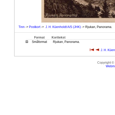
Tinn
->
Postkort
->
J. H. Küenholdt A/S (JHK)
-> Rjukan, Panorama.
Format
Korttekst
Småformat
Rjukan, Panorama.
J. H. Küen
Copyright ©
Webma