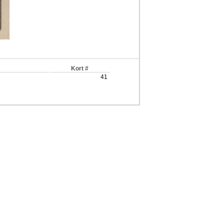
Kort #
41