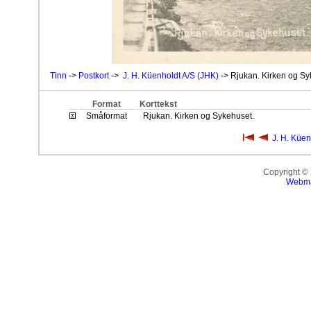
Tinn
->
Postkort
->
J. H. Küenholdt A/S (JHK)
-> Rjukan. Kirken og Sy
Format
Korttekst
Småformat
Rjukan. Kirken og Sykehuset.
J. H. Küen
Copyright ©
Webma