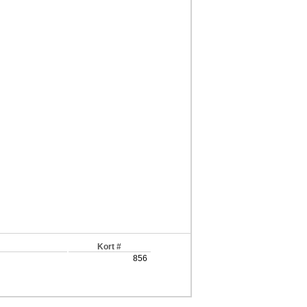
Kort #
856