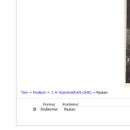
Tinn
->
Postkort
->
J. H. Küenholdt A/S (JHK)
-> Rjukan
Format
Korttekst
Småformat
Rjukan