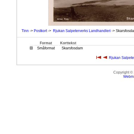
Tinn
->
Postkort
->
Rjukan Salpeterverks Landhandleri
-> Skarsfosd
Format
Korttekst
Småformat
Skarsfosdam
Rjukan Salpete
Copyright ©
Webma