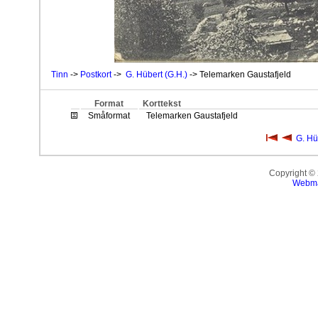
Tinn
->
Postkort
->
G. Hübert (G.H.)
-> Telemarken Gaustafjeld
Format
Korttekst
Småformat
Telemarken Gaustafjeld
G. Hü
Copyright ©
Webma