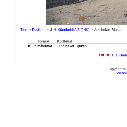
Tinn
->
Postkort
->
J. H. Küenholdt A/S (JHK)
-> Apotheket. Rjukan
Format
Korttekst
Småformat
Apotheket. Rjukan
J. H. Küen
Copyright ©
Webma