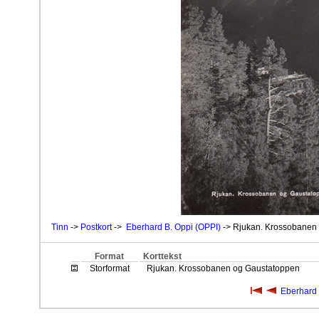
Tinn
->
Postkort
->
Eberhard B. Oppi (OPPI)
-> Rjukan. Krossobanen
Format
Korttekst
Storformat
Rjukan. Krossobanen og Gaustatoppen
Eberhard 