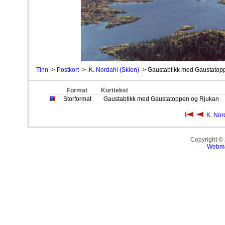
Tinn
->
Postkort
->
K. Nordahl (Skien)
-> Gaustablikk med Gaustatop
Format
Korttekst
Storformat
Gaustablikk med Gaustatoppen og Rjukan
K. Nor
Copyright ©
Webma