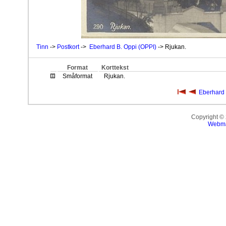
Tinn
->
Postkort
->
Eberhard B. Oppi (OPPI)
-> Rjukan.
Format
Korttekst
Småformat
Rjukan.
Eberhard 
Copyright ©
Webma