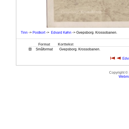
Tinn
->
Postkort
->
Edvard Køhn
-> Gvepsborg. Krossobanen.
Format
Korttekst
Småformat
Gvepsborg. Krossobanen.
Edv
Copyright ©
Webma