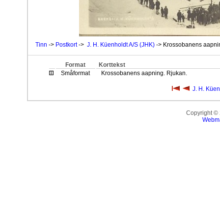
Tinn
->
Postkort
->
J. H. Küenholdt A/S (JHK)
-> Krossobanens aapnin
Format
Korttekst
Småformat
Krossobanens aapning. Rjukan.
J. H. Küen
Copyright ©
Webma