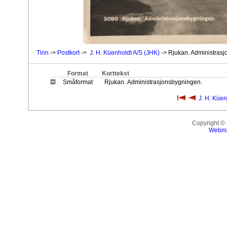
Tinn
->
Postkort
->
J. H. Küenholdt A/S (JHK)
-> Rjukan. Administras
Format
Korttekst
Småformat
Rjukan. Administrasjonsbygningen.
J. H. Küen
Copyright ©
Webma