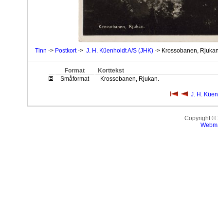
Tinn
->
Postkort
->
J. H. Küenholdt A/S (JHK)
-> Krossobanen, Rjukan
Format
Korttekst
Småformat
Krossobanen, Rjukan.
J. H. Küen
Copyright ©
Webma