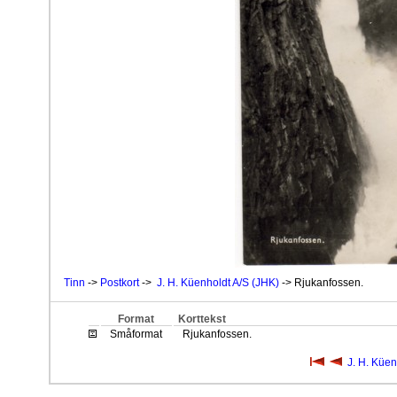
Tinn
->
Postkort
->
J. H. Küenholdt A/S (JHK)
-> Rjukanfossen.
Format
Korttekst
Småformat
Rjukanfossen.
J. H. Küen