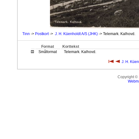
Tinn
->
Postkort
->
J. H. Küenholdt A/S (JHK)
-> Telemark. Kalhovd.
Format
Korttekst
Småformat
Telemark. Kalhovd.
J. H. Küen
Copyright ©
Webma