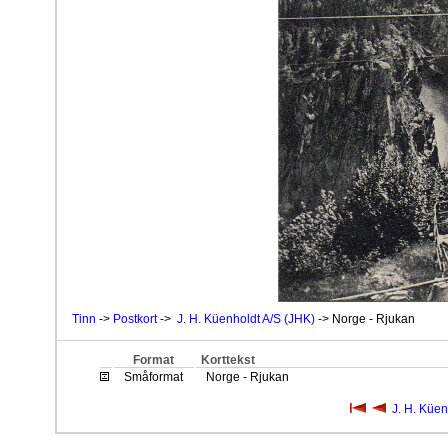
Tinn
->
Postkort
->
J. H. Küenholdt A/S (JHK)
-> Norge - Rjukan
Format
Korttekst
Småformat
Norge - Rjukan
J. H. Küen