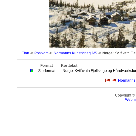
Tinn
->
Postkort
->
Normanns Kunstforlag A/S
-> Norge: Kvitåvatn Fj
Format
Korttekst
Storformat
Norge: Kvitåvatn Fjellstoge og Håndværkstu
Normanns 
Copyright ©
Webma