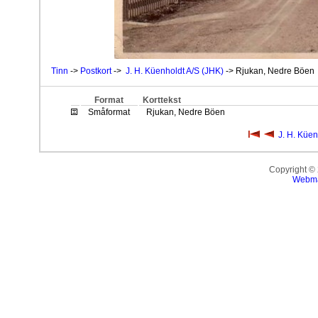
Tinn
->
Postkort
->
J. H. Küenholdt A/S (JHK)
-> Rjukan, Nedre Böen
Format
Korttekst
Småformat
Rjukan, Nedre Böen
J. H. Küen
Copyright ©
Webma