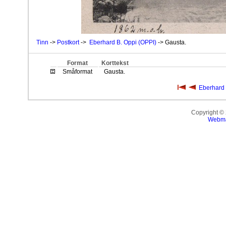
Tinn
->
Postkort
->
Eberhard B. Oppi (OPPI)
-> Gausta.
Format
Korttekst
Småformat
Gausta.
Eberhard 
Copyright ©
Webma