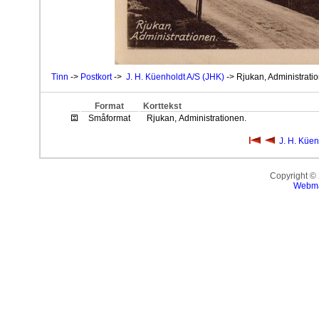
Tinn
->
Postkort
->
J. H. Küenholdt A/S (JHK)
-> Rjukan, Administrati
Format
Korttekst
Småformat
Rjukan, Administrationen.
J. H. Küen
Copyright ©
Webma