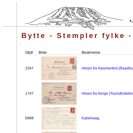
Bytte - Stempler fylke 
Obj#
Bilde
Beskrivelse
1547
Hilsen fra Hammerfest (Raadhu
1747
Hilsen fra Norge (Touristhotell
0468
Kabelvaag.