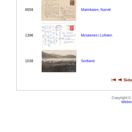
0658
Malmkaien, Narvik
1396
Moskenes i Lofoten
1038
Sortland.
Side
Copyright ©
Webma