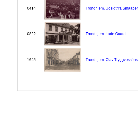
0414
Trondhjem, Udsigt fra Smaabe
0822
Trondhjem. Lade Gaard.
1645
Trondhjem. Olav Tryggvessöns