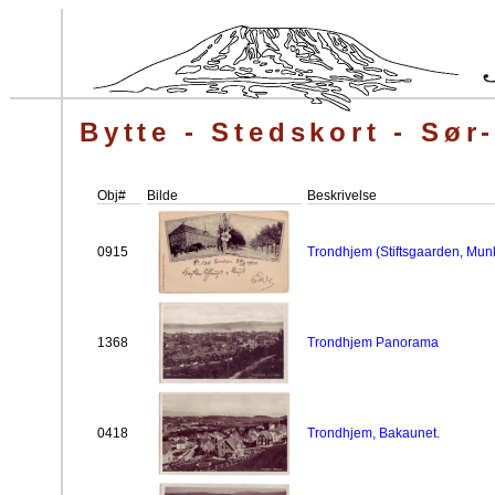
Bytte - Stedskort - Sør
Obj#
Bilde
Beskrivelse
0915
Trondhjem (Stiftsgaarden, Mu
1368
Trondhjem Panorama
0418
Trondhjem, Bakaunet.