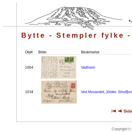
Bytte - Stempler fylke 
Obj#
Bilde
Beskrivelse
1004
Vadheim
1034
Ved Movandet, Jölster. Söndfjor
Side
Copyright ©