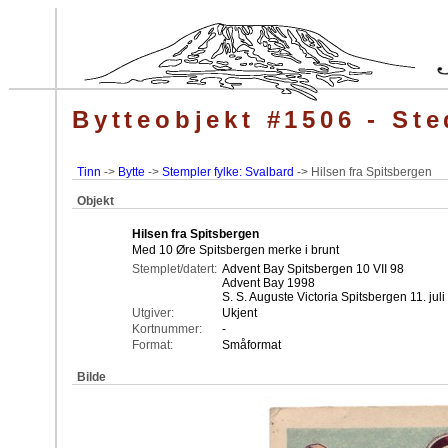
Bytteobjekt #1506 - Ste
Tinn
->
Bytte
->
Stempler fylke: Svalbard
-> Hilsen fra Spitsbergen
Objekt
Hilsen fra Spitsbergen
Med 10 Øre Spitsbergen merke i brunt
Stemplet/datert:
Advent Bay Spitsbergen 10 VII 98
Advent Bay 1998
S. S. Auguste Victoria Spitsbergen 11. juli
Utgiver:
Ukjent
Kortnummer:
-
Format:
Småformat
Bilde