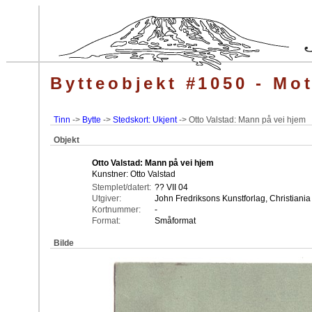
Bytteobjekt #1050 - Mot
Tinn
->
Bytte
->
Stedskort: Ukjent
-> Otto Valstad: Mann på vei hjem
Objekt
Otto Valstad: Mann på vei hjem
Kunstner: Otto Valstad
Stemplet/datert:
?? VII 04
Utgiver:
John Fredriksons Kunstforlag, Christiania
Kortnummer:
-
Format:
Småformat
Bilde