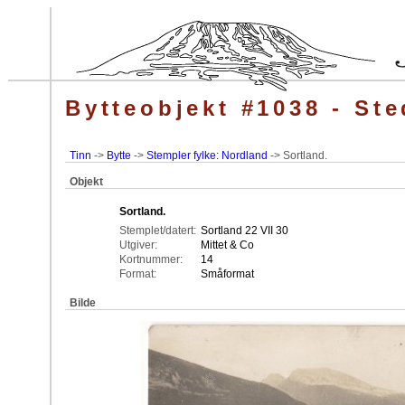
Bytteobjekt #1038 - Ste
Tinn
->
Bytte
->
Stempler fylke: Nordland
-> Sortland.
Objekt
Sortland.
Stemplet/datert:
Sortland 22 VII 30
Utgiver:
Mittet & Co
Kortnummer:
14
Format:
Småformat
Bilde