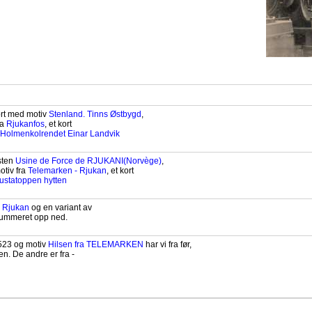
rt med motiv
Stenland. Tinns Østbygd
,
ra
Rjukanfos
, et kort
 Holmenkolrendet Einar Landvik
sten
Usine de Force de RJUKANI(Norvège)
,
otiv fra
Telemarken - Rjukan
, et kort
ustatoppen hytten
a
Rjukan
og en variant av
ummeret opp ned.
523 og motiv
Hilsen fra TELEMARKEN
har vi fra før,
en. De andre er fra -