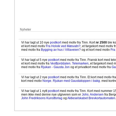
Nyheter
Vi har lagt ut 10 nye
postkort
med motiv fra Tinn. Kort
nr 2500
ble ko
et kort med motiv
Fra Holvik ved Møsvatn?
, et fargekort med motiv f
med motiv fra
Bygging av hus i Villaveien?
og et kort med motiv
Fra
Vi har lagt ut 5 nye
postkort
med motiv fra Tinn. Fransk kort med tek
et kort med motiv fra
Vestfjorddalen. Telemarken
, et fargekort med m
med motiv fra
Rjukan - Gausta Jon
og et privatkort med motiv fra
Ga
Vi har lagt ut 2 nye
postkort
med motiv fra Tinn. Et kort med motiv fr
kort med motiv
Norge. Rjukan med Gaustatoppen i bakg.
med kortn
Vi har lagt ut 1 nytt
postkort
med motiv fra Tinn. Kort med nummer 1
men ikke med denne nye utgiveren som er
Johs. Andersen
fra Berg
John Fredriksons Kunstforlag
og
Aktieselskabet Brevkortautomaten
.